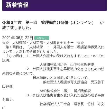
新着情報
令和３年度 第一回 管理職向け研修（オンライン） が
終了致しました。
2021年 06月 22日
お知らせ
☆☆ 人材確保・人材定着・人材教育セミナー ☆☆
第１回目は、「人材確保 ： 外国人介護士・看護補助職受入に
ついて」と題して研修を行いました。
主な内容は、１．外国人介護士の受け入れをすることについての
説明。
人材開発協同組合 山下裕三氏解説
２．外国人技能実習生を早期戦力化させるための効
果的な研修について。
日本語能力と入国前の注意について。
一般社団法人看護教育支援協会 児玉善子
氏解説
AHR株式会社 濱川 博招氏解説
３．外国人技能実習生を受け入れた施設の成功事例
を聴く。
社会福祉法人三幸会 理事長 竹村 寿文
氏