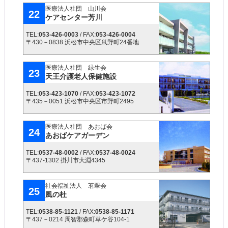
医療法人社団 山川会
22
ケアセンター芳川
TEL:
053-426-0003
/ FAX:
053-426-0004
〒430－0838 浜松市中央区鼡野町24番地
医療法人社団 緑生会
23
天王介護老人保健施設
TEL:
053-423-1070
/ FAX:
053-423-1072
〒435－0051 浜松市中央区市野町2495
医療法人社団 あおば会
24
あおばケアガーデン
TEL:
0537-48-0002
/ FAX:
0537-48-0024
〒437-1302 掛川市大淵4345
社会福祉法人 茗翠会
25
風の杜
TEL:
0538-85-1121
/ FAX:
0538-85-1171
〒437－0214 周智郡森町草ケ谷104-1