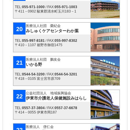
TEL:
055-971-1000
/ FAX:
055-971-1003
〒411－0902 駿東郡清水町玉川183－1
医療法人社団 榮紀会
20
みしゅくケアセンターわか葉
TEL:
055-997-8181
/ FAX:
055-997-8302
〒410－1107 裾野市御宿1475
医療法人社団 鵬友会
21
いかる野
TEL:
0544-54-3200
/ FAX:
0544-54-3201
〒418－0105 富士宮市原709
公益社団法人 地域振興協会
22
伊東市介護老人保健施設みはらし
TEL:
0557-37-3804
/ FAX:
0557-37-6678
〒414－0055 伊東市岡187
医療法人 啓仁会
23