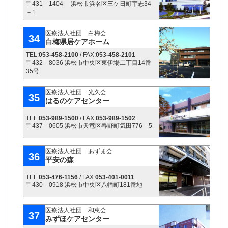
〒431－1404 浜松市浜名区三ケ日町宇志34
－1
医療法人社団 白梅会
34
白梅県居ケアホーム
TEL:
053-458-2100
/ FAX:
053-458-2101
〒432－8036 浜松市中央区東伊場二丁目14番
35号
医療法人社団 光久会
35
はるのケアセンター
TEL:
053-989-1500
/ FAX:
053-989-1502
〒437－0605 浜松市天竜区春野町気田776－5
医療法人社団 あずま会
36
平安の森
TEL:
053-476-1156
/ FAX:
053-401-0011
〒430－0918 浜松市中央区八幡町181番地
医療法人社団 和恵会
37
みずほケアセンター