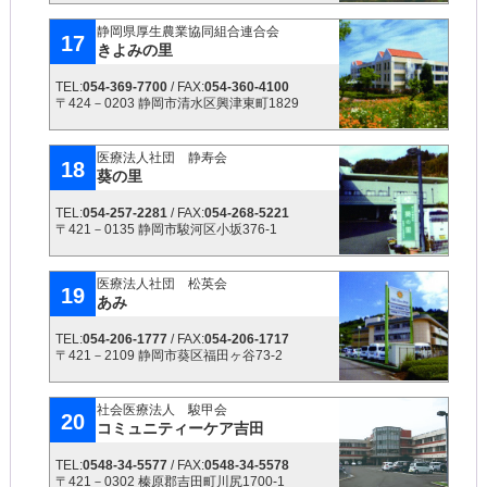
静岡県厚生農業協同組合連合会
17
きよみの里
TEL:
054-369-7700
/ FAX:
054-360-4100
〒424－0203 静岡市清水区興津東町1829
医療法人社団 静寿会
18
葵の里
TEL:
054-257-2281
/ FAX:
054-268-5221
〒421－0135 静岡市駿河区小坂376-1
医療法人社団 松英会
19
あみ
TEL:
054-206-1777
/ FAX:
054-206-1717
〒421－2109 静岡市葵区福田ヶ谷73-2
社会医療法人 駿甲会
20
コミュニティーケア吉田
TEL:
0548-34-5577
/ FAX:
0548-34-5578
〒421－0302 榛原郡吉田町川尻1700-1