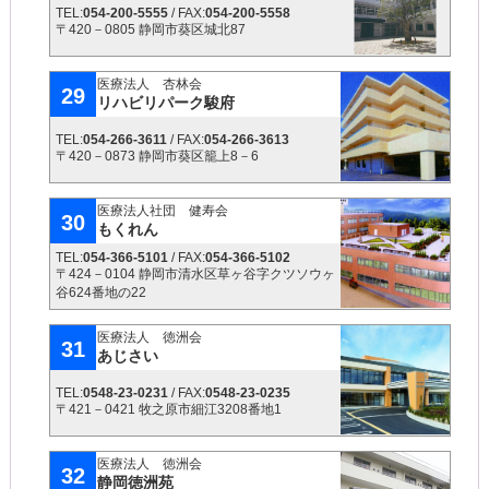
TEL:
054-200-5555
/ FAX:
054-200-5558
〒420－0805 静岡市葵区城北87
医療法人 杏林会
29
リハビリパーク駿府
TEL:
054-266-3611
/ FAX:
054-266-3613
〒420－0873 静岡市葵区籠上8－6
医療法人社団 健寿会
30
もくれん
TEL:
054-366-5101
/ FAX:
054-366-5102
〒424－0104 静岡市清水区草ヶ谷字クツソウヶ
谷624番地の22
医療法人 徳洲会
31
あじさい
TEL:
0548-23-0231
/ FAX:
0548-23-0235
〒421－0421 牧之原市細江3208番地1
医療法人 徳洲会
32
静岡徳洲苑