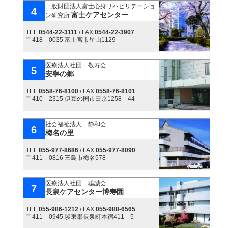
一般財団法人富士心身リハビリテーショ
4
富士ケアセンター
ン研究所
TEL:
0544-22-3111
/ FAX:
0544-22-3907
〒418－0035 富士宮市星山1129
医療法人社団 敬寿会
5
安寧の郷
TEL:
0558-76-8100
/ FAX:
0558-76-8101
〒410－2315 伊豆の国市田京1258－44
社会福祉法人 静和会
6
梅名の里
TEL:
055-977-8686
/ FAX:
055-977-8090
〒411－0816 三島市梅名578
医療法人社団 聡誠会
7
長泉ケアセンター博寿園
TEL:
055-986-1212
/ FAX:
055-988-6565
〒411－0945 駿東郡長泉町本宿411－5