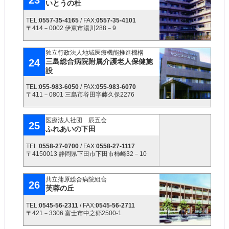
いとうの杜
TEL:
0557-35-4165
/ FAX:
0557-35-4101
〒414－0002 伊東市湯川288－9
独立行政法人地域医療機能推進機構
24
三島総合病院附属介護老人保健施
設
TEL:
055-983-6050
/ FAX:
055-983-6070
〒411－0801 三島市谷田字藤久保2276
医療法人社団 辰五会
25
ふれあいの下田
TEL:
0558-27-0700
/ FAX:
0558-27-1117
〒4150013 静岡県下田市下田市柿崎32－10
共立蒲原総合病院組合
26
芙蓉の丘
TEL:
0545-56-2311
/ FAX:
0545-56-2711
〒421－3306 富士市中之郷2500-1