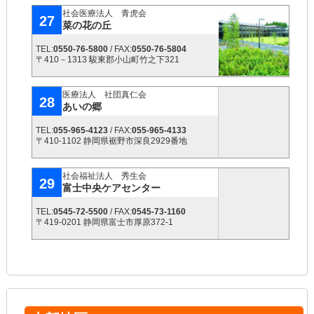
社会医療法人 青虎会
27
菜の花の丘
TEL:
0550-76-5800
/ FAX:
0550-76-5804
〒410－1313 駿東郡小山町竹之下321
医療法人 社団真仁会
28
あいの郷
TEL:
055-965-4123
/ FAX:
055-965-4133
〒410-1102 静岡県裾野市深良2929番地
社会福祉法人 秀生会
29
富士中央ケアセンター
TEL:
0545-72-5500
/ FAX:
0545-73-1160
〒419-0201 静岡県富士市厚原372-1