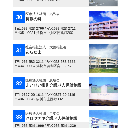
医療法人社団 拓己会
30
長鶴の郷
TEL:
053-423-2700
/ FAX:
053-423-2711
〒435－0031 浜松市中央区長鶴町290
社会福祉法人 大善福祉会
31
あらたま
TEL:
053-582-3211
/ FAX:
053-582-3333
〒434－0004 浜松市浜名区宮口3152
医療法人社団 恵成会
32
えいせい掛川介護老人保健施設
TEL:
0537-20-1611
/ FAX:
0537-29-1116
〒436－0342 掛川市上西郷8021
医療法人社団 早友会
33
クロヤナギ介護老人保健施設
TEL:
053-524-1000
/ FAX:
053-524-1230