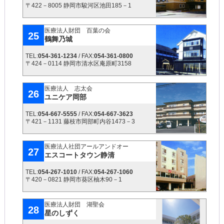
〒422－8005 静岡市駿河区池田185－1
医療法人財団 百葉の会
25
鶴舞乃城
TEL:
054-361-1234
/ FAX:
054-361-0800
〒424－0114 静岡市清水区庵原町3158
医療法人 志太会
26
ユニケア岡部
TEL:
054-667-5555
/ FAX:
054-667-3623
〒421－1131 藤枝市岡部町内谷1473－3
医療法人社団アールアンドオー
27
エスコートタウン静清
TEL:
054-267-1010
/ FAX:
054-267-1060
〒420－0821 静岡市葵区柚木90－1
医療法人財団 湖聖会
28
星のしずく