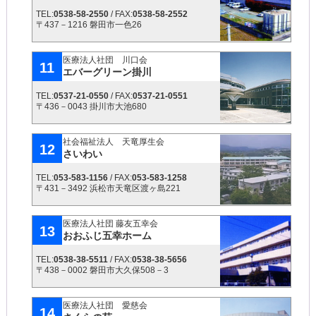
TEL:
0538-58-2550
/ FAX:
0538-58-2552
〒437－1216 磐田市一色26
医療法人社団 川口会
11
エバーグリーン掛川
TEL:
0537-21-0550
/ FAX:
0537-21-0551
〒436－0043 掛川市大池680
社会福祉法人 天竜厚生会
12
さいわい
TEL:
053-583-1156
/ FAX:
053-583-1258
〒431－3492 浜松市天竜区渡ヶ島221
医療法人社団 藤友五幸会
13
おおふじ五幸ホーム
TEL:
0538-38-5511
/ FAX:
0538-38-5656
〒438－0002 磐田市大久保508－3
医療法人社団 愛慈会
14