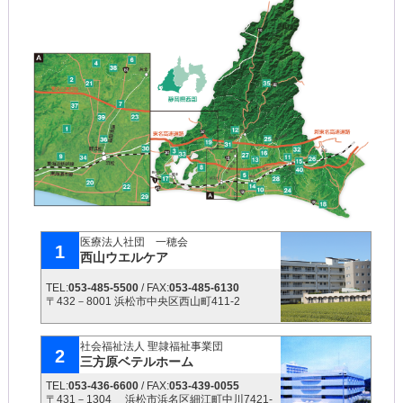
医療法人社団 一穂会
1
西山ウエルケア
TEL:
053-485-5500
/ FAX:
053-485-6130
〒432－8001 浜松市中央区西山町411-2
社会福祉法人 聖隷福祉事業団
2
三方原ベテルホーム
TEL:
053-436-6600
/ FAX:
053-439-0055
〒431－1304 浜松市浜名区細江町中川7421-