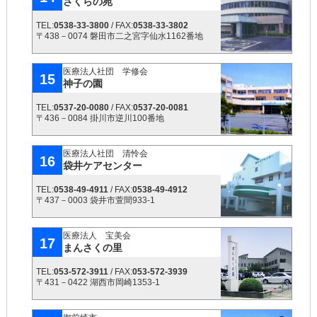
さくらの苑
TEL:
0538-33-3800
/ FAX:
0538-33-3802
〒438－0074 磐田市二之宮字仙水1162番地
医療法人社団 学修会
15
神子の園
TEL:
0537-20-0080
/ FAX:
0537-20-0081
〒436－0084 掛川市逆川100番地
医療法人社団 清怜会
16
袋井ケアセンター
TEL:
0538-49-4911
/ FAX:
0538-49-4912
〒437－0003 袋井市萱間933-1
医療法人 宝美会
17
まんさくの里
TEL:
053-572-3911
/ FAX:
053-572-3939
〒431－0422 湖西市岡崎1353-1