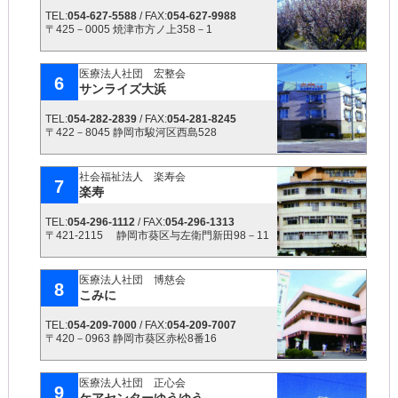
TEL:
054-627-5588
/ FAX:
054-627-9988
〒425－0005 焼津市方ノ上358－1
医療法人社団 宏整会
6
サンライズ大浜
TEL:
054-282-2839
/ FAX:
054-281-8245
〒422－8045 静岡市駿河区西島528
社会福祉法人 楽寿会
7
楽寿
TEL:
054-296-1112
/ FAX:
054-296-1313
〒421-2115 静岡市葵区与左衛門新田98－11
医療法人社団 博慈会
8
こみに
TEL:
054-209-7000
/ FAX:
054-209-7007
〒420－0963 静岡市葵区赤松8番16
医療法人社団 正心会
9