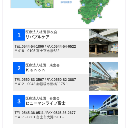
医療法人社団 鵬友会
1
リバブルケア
TEL:
0544-54-1800
/ FAX:
0544-54-0522
〒418－0105 富士宮市原682
医療法人社団 康生会
2
Ｋａｎｏｎ
TEL:
0550-83-3567
/ FAX:
0550-82-3887
〒412－0043 御殿場市新橋1175-1
医療法人社団 喜生会
3
ヒューマンライフ富士
TEL:
0545-36-0511
/ FAX:
0545-36-2677
〒417－0801 富士市大淵3901－1