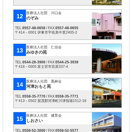
医療法人社団 川口会
12
のぞみ
TEL:
0557-48-0658
/ FAX:
0557-48-0655
〒414－0001 伊東市宇佐美中里2405-2
医療法人社団 仁信会
13
みゆきの苑
TEL:
0544-28-3900
/ FAX:
0544-25-3939
〒418－0005 富士宮市宮原337-4
医療法人社団 凰林会
14
河津おもと苑
TEL:
0558-35-7770
/ FAX:
0558-35-7771
〒413－0502 賀茂郡河津町川津筏場1512-18
医療法人社団 健育会
15
しおさい
TEL:
0558-52-3000
/ FAX:
0558-52-5577