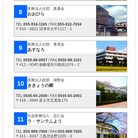
医療法人社団 真養会
8
おおひら
TEL:
055-934-1165
/ FAX:
055-932-7934
〒410－0821 沼津市大平1117－1
医療法人社団 青虎会
9
あすなろ
TEL:
0550-88-0007
/ FAX:
0550-88-1101
〒412－0045 御殿場市川島田1076－2
医療法人財団 湖聖会
10
ききょうの郷
TEL:
0545-65-2000
/ FAX:
0545-65-2001
〒416－0946 富士市五貫島175
社会医療法人 志仁会
11
ラ・サンテふよう
TEL:
055-989-7000
/ FAX:
055-989-7005
〒411－0047 三島市佐野1205－3