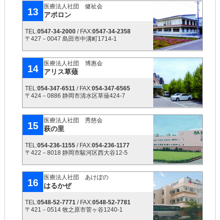
医療法人社団 健祉会
13
アポロン
TEL:
0547-34-2000
/ FAX:
0547-34-2358
〒427－0047 島田市中溝町1714-1
医療法人社団 博惠会
14
アリス草薙
TEL:
054-347-6511
/ FAX:
054-347-6565
〒424－0886 静岡市清水区草薙424-7
医療法人社団 秀慈会
15
萩の里
TEL:
054-236-1155
/ FAX:
054-236-1177
〒422－8018 静岡市駿河区西大谷12-5
医療法人社団 あけぼの
16
はるかぜ
TEL:
0548-52-7771
/ FAX:
0548-52-7781
〒421－0514 牧之原市菅ヶ谷1240-1