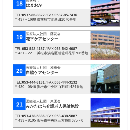
御前崎市
18
はまおか
TEL:
0537-86-8822
/ FAX:
0537-85-7436
〒437－1688 御前崎市池新田2070番地
医療法人社団 藤花会
19
花平ケアセンター
TEL:
053-542-4187
/ FAX:
053-542-4087
〒431－2211 浜松市浜名区引佐町花平708番地
医療法人社団 和恵会
20
白脇ケアセンター
TEL:
053-444-3131
/ FAX:
053-444-3132
〒430－0846 浜松市中央区白羽町1424番地
医療法人社団 東医会
21
みかたはら介護老人保健施設
TEL:
053-438-5886
/ FAX:
053-438-5887
〒433－8105 浜松市中央区三方原町675－6