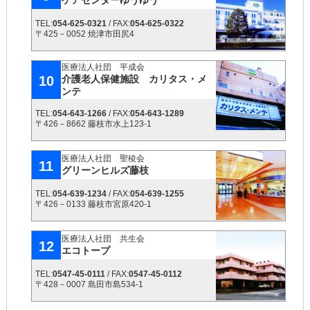
ケアセンターゆうゆう
TEL:
054-625-0321
/ FAX:
054-625-0322
〒425－0052 焼津市田尻4
医療法人社団 平成会
10
介護老人保健施設 カリタス・メ
ンテ
TEL:
054-643-1266
/ FAX:
054-643-1289
〒426－8662 藤枝市水上123-1
医療法人社団 聖稜会
11
グリーンヒルズ藤枝
TEL:
054-639-1234
/ FAX:
054-639-1255
〒426－0133 藤枝市宮原420-1
医療法人社団 共生会
12
エコトープ
TEL:
0547-45-0111
/ FAX:
0547-45-0112
〒428－0007 島田市島534-1