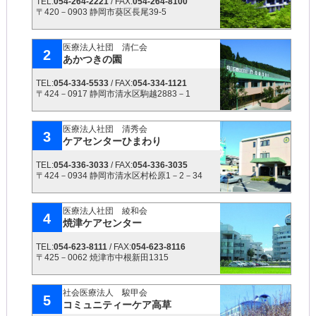
TEL:
054-264-2221
/ FAX:
054-264-8100
〒420－0903 静岡市葵区長尾39-5
医療法人社団 清仁会
2
あかつきの園
TEL:
054-334-5533
/ FAX:
054-334-1121
〒424－0917 静岡市清水区駒越2883－1
医療法人社団 清秀会
3
ケアセンターひまわり
TEL:
054-336-3033
/ FAX:
054-336-3035
〒424－0934 静岡市清水区村松原1－2－34
医療法人社団 綾和会
4
焼津ケアセンター
TEL:
054-623-8111
/ FAX:
054-623-8116
〒425－0062 焼津市中根新田1315
社会医療法人 駿甲会
5
コミュニティーケア高草