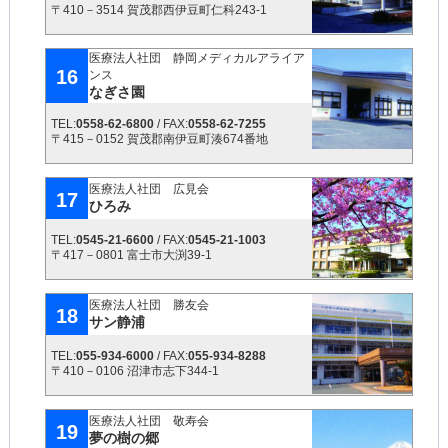
〒410－3514 賀茂郡西伊豆町仁科243-1
医療法人社団 静岡メディカルアライア
16
ンス
なぎさ園
TEL:
0558-62-6800
/ FAX:
0558-62-7255
〒415－0152 賀茂郡南伊豆町湊674番地
医療法人社団 広見会
17
ひろみ
TEL:
0545-21-6600
/ FAX:
0545-21-1003
〒417－0801 富士市大渕39-1
医療法人社団 勝友会
18
サン静浦
TEL:
055-934-6000
/ FAX:
055-934-8288
〒410－0106 沼津市志下344-1
医療法人社団 敬寿会
19
夢の樹の郷