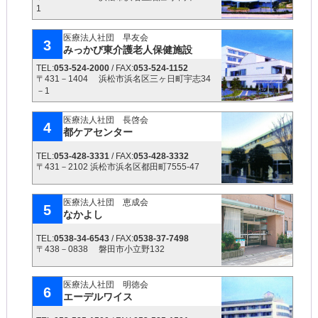
1
医療法人社団 早友会
3
みっかび東介護老人保健施設
TEL:
053-524-2000
/ FAX:
053-524-1152
〒431－1404 浜松市浜名区三ヶ日町宇志34
－1
医療法人社団 長啓会
4
都ケアセンター
TEL:
053-428-3331
/ FAX:
053-428-3332
〒431－2102 浜松市浜名区都田町7555-47
医療法人社団 恵成会
5
なかよし
TEL:
0538-34-6543
/ FAX:
0538-37-7498
〒438－0838 磐田市小立野132
医療法人社団 明徳会
6
エーデルワイス