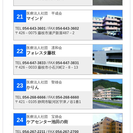
医療法人社団 平成会
21
マインド
TEL:
054-643-3601
/ FAX:
054-643-3602
〒426－0075 藤枝市瀬戸新屋487－2
医療法人社団 凛和会
22
フォレスタ藤枝
TEL:
054-647-3833
/ FAX:
054-647-3831
〒426－0033 藤枝市小石川町2－8－13
医療法人社団 聖雄会
23
かりん
TEL:
054-268-6666
/ FAX:
054-268-6660
〒421－0105 静岡市駿河区宇津ノ谷1番1
医療法人社団 宝徳会
24
ケアセンター池田の街
TEL:
054-267-2211
/ FAX:
054-267-2700