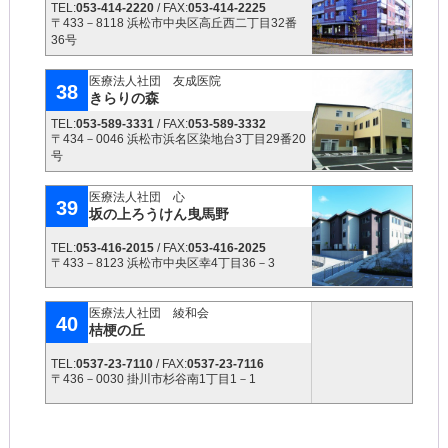
TEL:
053-414-2220
/ FAX:
053-414-2225
〒433－8118 浜松市中央区高丘西二丁目32番
36号
医療法人社団 友成医院
38
きらりの森
TEL:
053-589-3331
/ FAX:
053-589-3332
〒434－0046 浜松市浜名区染地台3丁目29番20
号
医療法人社団 心
39
坂の上ろうけん曳馬野
TEL:
053-416-2015
/ FAX:
053-416-2025
〒433－8123 浜松市中央区幸4丁目36－3
医療法人社団 綾和会
40
桔梗の丘
TEL:
0537-23-7110
/ FAX:
0537-23-7116
〒436－0030 掛川市杉谷南1丁目1－1