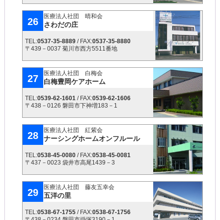
医療法人社団 晴和会
26
さわだの庄
TEL:
0537-35-8889
/ FAX:
0537-35-8880
〒439－0037 菊川市西方5511番地
医療法人社団 白梅会
27
白梅豊岡ケアホーム
TEL:
0539-62-1601
/ FAX:
0539-62-1606
〒438－0126 磐田市下神増183－1
医療法人社団 紅紫会
28
ナーシングホームオンフルール
TEL:
0538-45-0080
/ FAX:
0538-45-0081
〒437－0023 袋井市高尾1439－3
医療法人社団 藤友五幸会
29
五洋の里
TEL:
0538-67-1755
/ FAX:
0538-67-1756
〒438－0234 磐田市掛塚3190－1