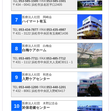
TEL:
053-585-1500
/ FAX:
053-585-1501
〒434－0041 浜松市浜名区平口2405
医療法人社団 岡崎会
7
ハイマート有玉
TEL:
053-434-7877
/ FAX:
053-435-4987
〒431－3122 浜松市中央区有玉南町1436
医療法人社団 白梅会
8
白梅ケアホーム
TEL:
053-485-7711
/ FAX:
053-485-7712
〒431－1112 浜松市中央区大人見町3011－1
医療法人社団 和恵会
9
入野ケアセンター
TEL:
053-440-1200
/ FAX:
053-440-1201
〒432－8061 浜松市中央区入野町6417
医療法人社団 木野記念会
10
於保老健センター